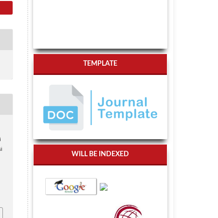
TEMPLATE
,
i
i
WILL BE INDEXED