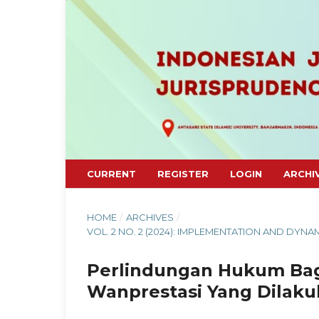
CURRENT
REGISTER
LOGIN
ARCHI
HOME
/
ARCHIVES
/
VOL. 2 NO. 2 (2024): IMPLEMENTATION AND DYNA
Perlindungan Hukum Bagi
Wanprestasi Yang Dilaku