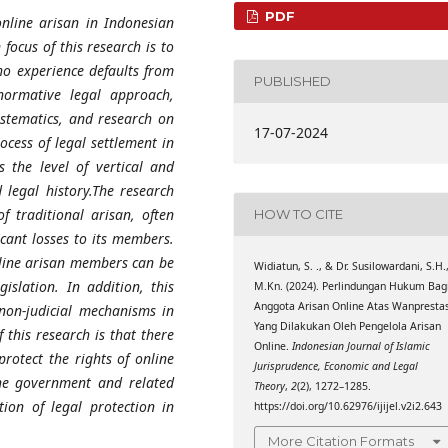
PDF
online arisan in Indonesian
focus of this research is to
ho experience defaults from
PUBLISHED
normative legal approach,
systematics, and research on
17-07-2024
ocess of legal settlement in
s the level of vertical and
 legal history.The research
f traditional arisan, often
HOW TO CITE
icant losses to its members.
nline arisan members can be
Widiatun, S. ., & Dr. Susilowardani, S.H.
islation. In addition, this
M.Kn. (2024). Perlindungan Hukum Bag
Anggota Arisan Online Atas Wanprestas
non-judicial mechanisms in
Yang Dilakukan Oleh Pengelola Arisan
 this research is that there
Online.
Indonesian Journal of Islamic
protect the rights of online
Jurisprudence, Economic and Legal
the government and related
Theory
,
2
(2), 1272–1285.
ion of legal protection in
https://doi.org/10.62976/ijijel.v2i2.643
More Citation Formats