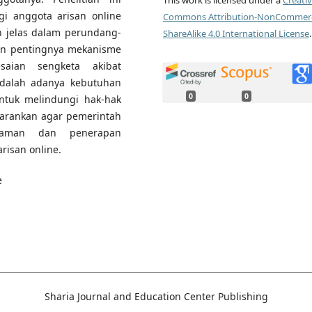
This work is licensed under a
Creati
 anggota arisan online
Commons Attribution-NonCommerc
h jelas dalam perundang-
ShareAlike 4.0 International License
.
kan pentingnya mekanisme
saian sengketa akibat
 adalah adanya kebutuhan
0
0
ntuk melindungi hak-hak
nyarankan agar pemerintah
haman dan penerapan
risan online.
e
Sharia Journal and Education Center Publishing