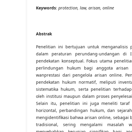
Keywords
:
protection, law, arisan, online
Abstrak
Penelitian ini bertujuan untuk menganalisis 
dalam peraturan perundang-undangan di I
pendekatan konseptual. Fokus utama peneliti
perlindungan hukum bagi anggota arisan 
wanprestasi dari pengelola arisan online. Pe
pendekatan hukum normatif, meliputi inventa
sistematika hukum, serta penelitian terhad
oleh institusi maupun dalam proses penyelesa
Selain itu, penelitian ini juga meneliti taraf
horizontal, perbandingan hukum, dan sejarah
mengidentifikasi bahwa arisan online, sebagai 
tradisional, sering mengalami masalah w
menyebabkan kerugian signifikan bagi angg