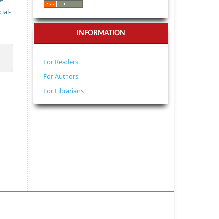
ve
ial-
INFORMATION
For Readers
For Authors
For Librarians