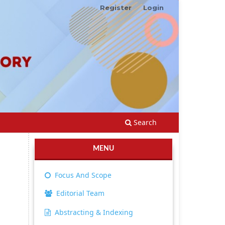
Register
Login
Search
MENU
Focus And Scope
Editorial Team
Abstracting & Indexing