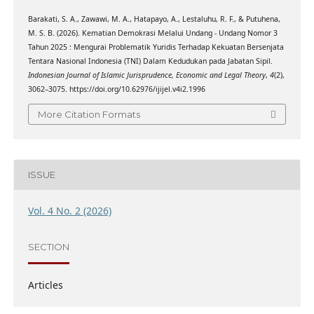
Barakati, S. A., Zawawi, M. A., Hatapayo, A., Lestaluhu, R. F., & Putuhena,
M. S. B. (2026). Kematian Demokrasi Melalui Undang - Undang Nomor 3
Tahun 2025 : Mengurai Problematik Yuridis Terhadap Kekuatan Bersenjata
Tentara Nasional Indonesia (TNI) Dalam Kedudukan pada Jabatan Sipil.
Indonesian Journal of Islamic Jurisprudence, Economic and Legal Theory
,
4
(2),
3062–3075. https://doi.org/10.62976/ijijel.v4i2.1996
More Citation Formats
ISSUE
Vol. 4 No. 2 (2026)
SECTION
Articles