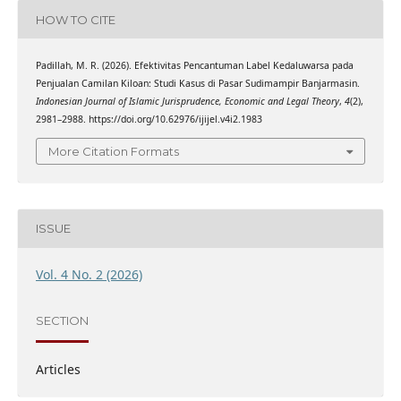
HOW TO CITE
Padillah, M. R. (2026). Efektivitas Pencantuman Label Kedaluwarsa pada
Penjualan Camilan Kiloan: Studi Kasus di Pasar Sudimampir Banjarmasin.
Indonesian Journal of Islamic Jurisprudence, Economic and Legal Theory
,
4
(2),
2981–2988. https://doi.org/10.62976/ijijel.v4i2.1983
More Citation Formats
ISSUE
Vol. 4 No. 2 (2026)
SECTION
Articles