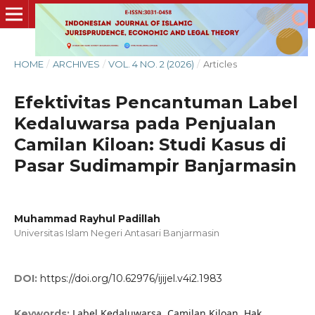
HOME
/
ARCHIVES
/
VOL. 4 NO. 2 (2026)
/
Articles
Efektivitas Pencantuman Label
Kedaluwarsa pada Penjualan
Camilan Kiloan: Studi Kasus di
Pasar Sudimampir Banjarmasin
Muhammad Rayhul Padillah
Universitas Islam Negeri Antasari Banjarmasin
DOI:
https://doi.org/10.62976/ijijel.v4i2.1983
Label Kedaluwarsa, Camilan Kiloan, Hak
Keywords: