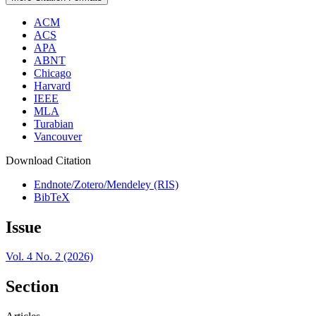
ACM
ACS
APA
ABNT
Chicago
Harvard
IEEE
MLA
Turabian
Vancouver
Download Citation
Endnote/Zotero/Mendeley (RIS)
BibTeX
Issue
Vol. 4 No. 2 (2026)
Section