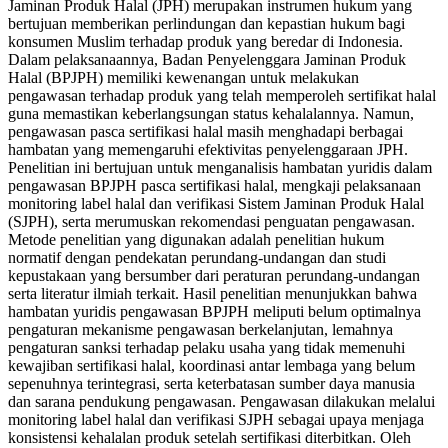
Jaminan Produk Halal (JPH) merupakan instrumen hukum yang
bertujuan memberikan perlindungan dan kepastian hukum bagi
konsumen Muslim terhadap produk yang beredar di Indonesia.
Dalam pelaksanaannya, Badan Penyelenggara Jaminan Produk
Halal (BPJPH) memiliki kewenangan untuk melakukan
pengawasan terhadap produk yang telah memperoleh sertifikat halal
guna memastikan keberlangsungan status kehalalannya. Namun,
pengawasan pasca sertifikasi halal masih menghadapi berbagai
hambatan yang memengaruhi efektivitas penyelenggaraan JPH.
Penelitian ini bertujuan untuk menganalisis hambatan yuridis dalam
pengawasan BPJPH pasca sertifikasi halal, mengkaji pelaksanaan
monitoring label halal dan verifikasi Sistem Jaminan Produk Halal
(SJPH), serta merumuskan rekomendasi penguatan pengawasan.
Metode penelitian yang digunakan adalah penelitian hukum
normatif dengan pendekatan perundang-undangan dan studi
kepustakaan yang bersumber dari peraturan perundang-undangan
serta literatur ilmiah terkait. Hasil penelitian menunjukkan bahwa
hambatan yuridis pengawasan BPJPH meliputi belum optimalnya
pengaturan mekanisme pengawasan berkelanjutan, lemahnya
pengaturan sanksi terhadap pelaku usaha yang tidak memenuhi
kewajiban sertifikasi halal, koordinasi antar lembaga yang belum
sepenuhnya terintegrasi, serta keterbatasan sumber daya manusia
dan sarana pendukung pengawasan. Pengawasan dilakukan melalui
monitoring label halal dan verifikasi SJPH sebagai upaya menjaga
konsistensi kehalalan produk setelah sertifikasi diterbitkan. Oleh