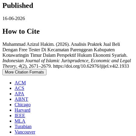
Published
16-06-2026
How to Cite
Muhammad Azizul Hakim. (2026). Analisis Praktek Jual Beli
Dengan Free Tester Di Kecamatan Parenggean Kabupaten
Kotawaringin Timur Dalam Perspektif Hukum Ekonomi Syariah.
Indonesian Journal of Islamic Jurisprudence, Economic and Legal
Theory
,
4
(2), 2671–2679. https://doi.org/10.62976/ijijel.v4i2.1933
More Citation Formats
ACM
ACS
APA
ABNT
Chicago
Harvard
IEEE
MLA
Turabian
Vancouver