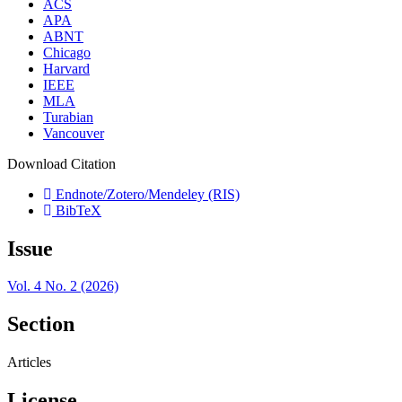
ACS
APA
ABNT
Chicago
Harvard
IEEE
MLA
Turabian
Vancouver
Download Citation
Endnote/Zotero/Mendeley (RIS)
BibTeX
Issue
Vol. 4 No. 2 (2026)
Section
Articles
License