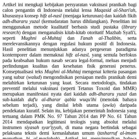
Artikel ini mengkaji kebijakan persyaratan vaksinasi pranikah bagi
calon pengantin di Indonesia melalui lensa
Maqasid al-Shari'ah
,
khususnya konsep
hifz al-nasl
(menjaga keturunan) dan kaidah fikih
adh-dhararu yuzal
(kemudaratan harus dihilangkan). Penelitian ini
menggunakan metode kualitatif berbasis studi pustaka (
library
research
) dengan menganalisis kitab-kitab otoritatif Mazhab Syafi'i,
seperti
Mughni al-Muhtaj
dan
I'anah al-Thalibin
, serta
merelevansikannya dengan regulasi hukum positif di Indonesia.
Hasil penelitian menunjukkan adanya pergeseran paradigma
kontemporer dalam memaknai
hifz al-nasl
, yang semula berfokus
pada keabsahan hukum nasab secara legal-formal, meluas menjadi
perlindungan kualitas dan kesehatan fisik generasi penerus.
Konseptualisasi teks
Mughni al-Muhtaj
mengenai kriteria pasangan
yang subur (
walud
) mengondisikan persiapan medis pranikah demi
melahirkan keturunan yang kuat. Secara metodologis, tindakan
preventif melalui vaksinasi (seperti Tetanus Toxoid dan MMR)
merupakan manifestasi nyata dari kaidah
adh-dhararu yuzal
dan
sub-kaidah
daf'u al-dharar qabla wuqu'ihi
(menolak bahaya
sebelum terjadi), yang dinilai lebih utama (
awla
) daripada
pendekatan kuratif. Selain itu, kebijakan pemerintah Indonesia yang
tertuang dalam PMK No. 97 Tahun 2014 dan PP No. 61 Tahun
2014 mendapatkan legitimasi teologis yang absolut melalui
instrumen
siyasah syar'iyyah
, di mana negara bertindak sebagai
pelaksana teknis demi kemaslahatan umum (
tasharruf al-imam
manuthun bi al-maslahah
). Artikel ini menyimpulkan bahwa