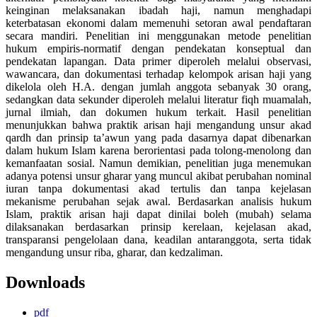
keinginan melaksanakan ibadah haji, namun menghadapi
keterbatasan ekonomi dalam memenuhi setoran awal pendaftaran
secara mandiri. Penelitian ini menggunakan metode penelitian
hukum empiris-normatif dengan pendekatan konseptual dan
pendekatan lapangan. Data primer diperoleh melalui observasi,
wawancara, dan dokumentasi terhadap kelompok arisan haji yang
dikelola oleh H.A. dengan jumlah anggota sebanyak 30 orang,
sedangkan data sekunder diperoleh melalui literatur fiqh muamalah,
jurnal ilmiah, dan dokumen hukum terkait. Hasil penelitian
menunjukkan bahwa praktik arisan haji mengandung unsur akad
qardh dan prinsip ta’awun yang pada dasarnya dapat dibenarkan
dalam hukum Islam karena berorientasi pada tolong-menolong dan
kemanfaatan sosial. Namun demikian, penelitian juga menemukan
adanya potensi unsur gharar yang muncul akibat perubahan nominal
iuran tanpa dokumentasi akad tertulis dan tanpa kejelasan
mekanisme perubahan sejak awal. Berdasarkan analisis hukum
Islam, praktik arisan haji dapat dinilai boleh (mubah) selama
dilaksanakan berdasarkan prinsip kerelaan, kejelasan akad,
transparansi pengelolaan dana, keadilan antaranggota, serta tidak
mengandung unsur riba, gharar, dan kedzaliman.
Downloads
pdf