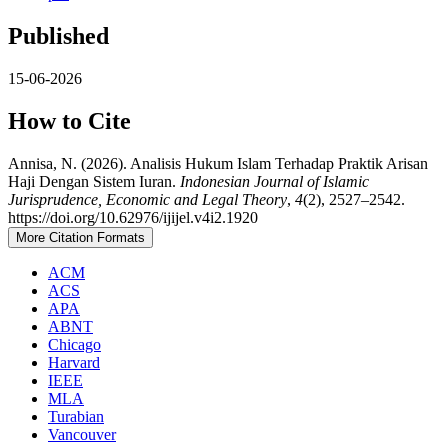
Published
15-06-2026
How to Cite
Annisa, N. (2026). Analisis Hukum Islam Terhadap Praktik Arisan
Haji Dengan Sistem Iuran.
Indonesian Journal of Islamic
Jurisprudence, Economic and Legal Theory
,
4
(2), 2527–2542.
https://doi.org/10.62976/ijijel.v4i2.1920
More Citation Formats
ACM
ACS
APA
ABNT
Chicago
Harvard
IEEE
MLA
Turabian
Vancouver