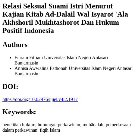
Relasi Seksual Suami Istri Menurut
Kajian Kitab Ad-Dalail Wal Isyarot 'Ala
Akhshoril Mukhtashorot Dan Hukum
Positif Indonesia
Authors
Fitriani Fitriani
Universitas Islam Negeri Antasari
Banjarmasin
Annisa Awwalina Fathonah
Universitas Islam Negeri Antasari
Banjarmasin
DOI:
https://doi.org/10.62976/ijijel.v4i2.1917
Keywords:
penelitian hukum, hubungan perkawinan, mubādalah, pemerkosaan
dalam perkawinan, fiqih Islam