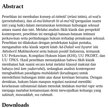
Abstract
Penelitian ini membahas konsep
al-istimtā'
(relasi intim),
al-wa
ṭ
'u
(persetubuhan), dan
al-mu'āsharah bi al-ma'rūf
(pergaulan suami
istri yang baik) dalam merumuskan ketentuan hubungan seksual
antara suami dan istri. Melalui analisis fikih klasik dan perspektif
kontemporer, penelitian ini mengkaji batasan-batasan intimasi
perkawinan serta perlindungan hukum terhadap pemaksaan seksual.
Penelitian ini dilakukan dengan pendekatan kajian pustaka,
menganalisis teks klasik seperti kitab
Ad-Dalail wal Isyarot 'ala
Akhshoril Mukhtashorot
serta hukum positif Indonesia, termasuk
UU Perkawinan, Kompilasi Hukum Islam (KHI), UU PKDRT, dan
UU TPKS. Hasil penelitian menunjukkan bahwa fikih klasik
membatasi hak suami secara ketat melalui klausul maksiat dan
bahaya (
mā lam ya
ḍ
urrahā
), sedangkan analisis kontemporer
menghadirkan paradigma
mubādalah
(kesalingan) untuk
meredefinisi hubungan intim atas dasar kerelaan bersama. Dengan
demikian, hukum Islam maupun regulasi nasional memiliki
keselarasan substansial dalam menolak tindakan
marital rape
serta
menjaga martabat kemanusiaan demi mewujudkan keluarga yang
sakinah, mawaddah, wa rahmah
.
Downloads