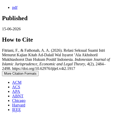
pdf
Published
15-06-2026
How to Cite
Fitriani, F., & Fathonah, A. A. (2026). Relasi Seksual Suami Istri
Menurut Kajian Kitab Ad-Dalail Wal Isyarot ’Ala Akhshoril
Mukhtashorot Dan Hukum Positif Indonesia.
Indonesian Journal of
Islamic Jurisprudence, Economic and Legal Theory
,
4
(2), 2484–
2498. https://doi.org/10.62976/ijijel.v4i2.1917
More Citation Formats
ACM
ACS
APA
ABNT
Chicago
Harvard
IEEE