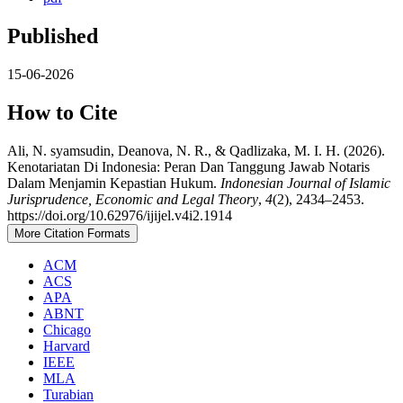
Published
15-06-2026
How to Cite
Ali, N. syamsudin, Deanova, N. R., & Qadlizaka, M. I. H. (2026).
Kenotariatan Di Indonesia: Peran Dan Tanggung Jawab Notaris
Dalam Menjamin Kepastian Hukum.
Indonesian Journal of Islamic
Jurisprudence, Economic and Legal Theory
,
4
(2), 2434–2453.
https://doi.org/10.62976/ijijel.v4i2.1914
More Citation Formats
ACM
ACS
APA
ABNT
Chicago
Harvard
IEEE
MLA
Turabian