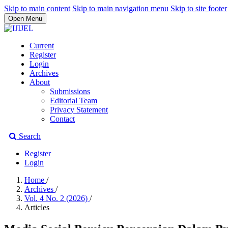
Skip to main content
Skip to main navigation menu
Skip to site footer
Open Menu
Current
Register
Login
Archives
About
Submissions
Editorial Team
Privacy Statement
Contact
Search
Register
Login
Home
/
Archives
/
Vol. 4 No. 2 (2026)
/
Articles