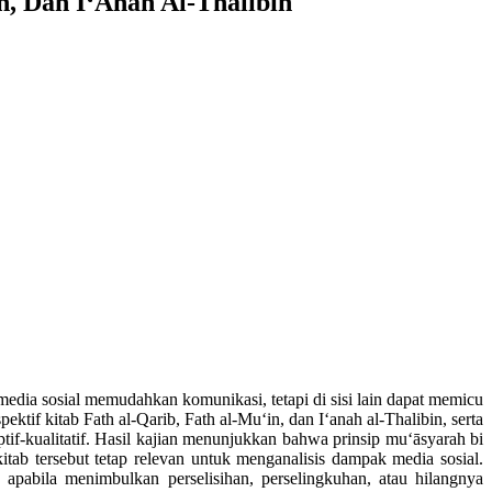
n, Dan I‘Anah Al-Thalibin
edia sosial memudahkan komunikasi, tetapi di sisi lain dapat memicu
ktif kitab Fath al-Qarib, Fath al-Mu‘in, dan I‘anah al-Thalibin, serta
tif-kualitatif. Hasil kajian menunjukkan bahwa prinsip mu‘āsyarah bi
tab tersebut tetap relevan untuk menganalisis dampak media sosial.
 apabila menimbulkan perselisihan, perselingkuhan, atau hilangnya