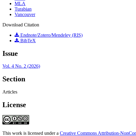
MLA
Turabian
Vancouver
Download Citation
Endnote/Zotero/Mendeley (RIS)
BibTeX
Issue
Vol. 4 No. 2 (2026)
Section
Articles
License
This work is licensed under a
Creative Commons Attribution-NonComm