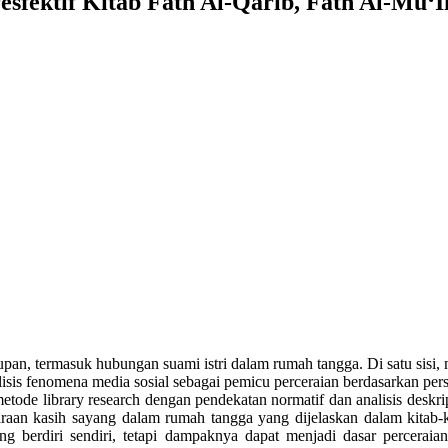
sfektif Kitab Fath Al-Qarib, Fath Al-Mu‘I
an, termasuk hubungan suami istri dalam rumah tangga. Di satu sisi, m
isis fenomena media sosial sebagai pemicu perceraian berdasarkan perspe
ode library research dengan pendekatan normatif dan analisis deskrip
araan kasih sayang dalam rumah tangga yang dijelaskan dalam kitab-ki
 berdiri sendiri, tetapi dampaknya dapat menjadi dasar perceraian