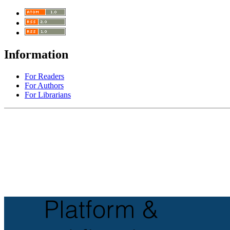
Information
For Readers
For Authors
For Librarians