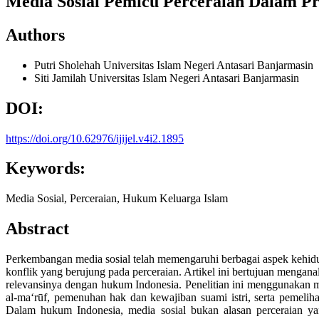
Media Sosial Pemicu Perceraian Dalam Pre
Authors
Putri Sholehah
Universitas Islam Negeri Antasari Banjarmasin
Siti Jamilah
Universitas Islam Negeri Antasari Banjarmasin
DOI:
https://doi.org/10.62976/ijijel.v4i2.1895
Keywords:
Media Sosial, Perceraian, Hukum Keluarga Islam
Abstract
Perkembangan media sosial telah memengaruhi berbagai aspek kehidup
konflik yang berujung pada perceraian. Artikel ini bertujuan menganal
relevansinya dengan hukum Indonesia. Penelitian ini menggunakan met
al-ma‘rūf, pemenuhan hak dan kewajiban suami istri, serta pemelih
Dalam hukum Indonesia, media sosial bukan alasan perceraian yang