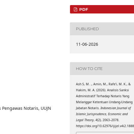
PDF
PUBLISHED
11-06-2026
HOW TO CITE
Ash S, M. ., Amin, M., Rafe’i, M. K., &
Hakim, M. A. (2026). Analisis Sanksi
Administratif Terhadap Notaris Yang
Melanggar Ketentuan Undang-Undang
lis Pengawas Notaris, UUJN
Jabatan Notaris.
Indonesian Journal of
Islamic Jurisprudence, Economic and
Legal Theory
,
4
(2), 2063–2078.
https://doi.org/10.62976/ijijel.v4i2.188