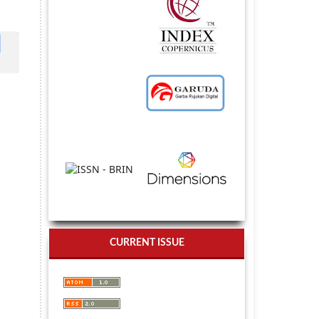
CURRENT ISSUE