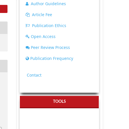
Author Guidelines
Article Fee
Publication Ethics
Open Access
Peer Review Process
Publication Frequency
Contact
TOOLS
8