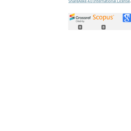
ShareAlike 4.0 International License
.
0
0