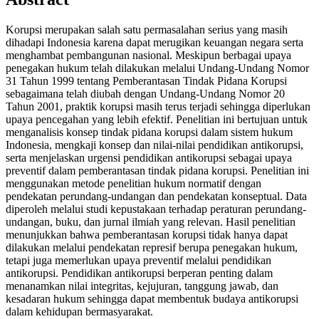
Korupsi merupakan salah satu permasalahan serius yang masih
dihadapi Indonesia karena dapat merugikan keuangan negara serta
menghambat pembangunan nasional. Meskipun berbagai upaya
penegakan hukum telah dilakukan melalui Undang-Undang Nomor
31 Tahun 1999 tentang Pemberantasan Tindak Pidana Korupsi
sebagaimana telah diubah dengan Undang-Undang Nomor 20
Tahun 2001, praktik korupsi masih terus terjadi sehingga diperlukan
upaya pencegahan yang lebih efektif. Penelitian ini bertujuan untuk
menganalisis konsep tindak pidana korupsi dalam sistem hukum
Indonesia, mengkaji konsep dan nilai-nilai pendidikan antikorupsi,
serta menjelaskan urgensi pendidikan antikorupsi sebagai upaya
preventif dalam pemberantasan tindak pidana korupsi. Penelitian ini
menggunakan metode penelitian hukum normatif dengan
pendekatan perundang-undangan dan pendekatan konseptual. Data
diperoleh melalui studi kepustakaan terhadap peraturan perundang-
undangan, buku, dan jurnal ilmiah yang relevan. Hasil penelitian
menunjukkan bahwa pemberantasan korupsi tidak hanya dapat
dilakukan melalui pendekatan represif berupa penegakan hukum,
tetapi juga memerlukan upaya preventif melalui pendidikan
antikorupsi. Pendidikan antikorupsi berperan penting dalam
menanamkan nilai integritas, kejujuran, tanggung jawab, dan
kesadaran hukum sehingga dapat membentuk budaya antikorupsi
dalam kehidupan bermasyarakat.