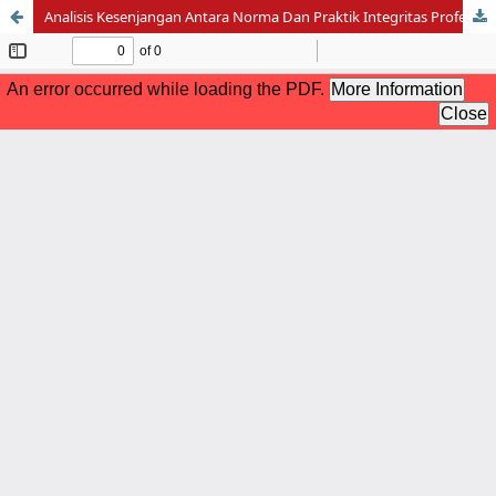
Analisis Kesenjangan Antara Norma Dan Praktik Integritas Profesi Jaksa Dalam Penegakan Hukum Di Indonesia Serta Upaya Untuk Mengatasinya